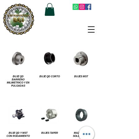
BUJE QD
BUJE QD CORTO
BUJES MST
BARRENO
MILIMETRICO Y EN
PULGADAS
BUJE QD Y MST
BUJES TAPER
MAZA PARA
CON RODAMIENTO
SOLDAR MST